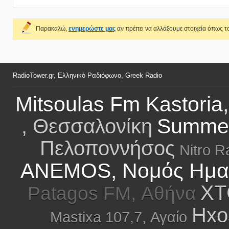
Παρακαλώ,
ενημερώστε μας
αν πρέπει να αλλάξουμε στοιχεία όπως το
RadioTower.gr, Ελληνικό Ραδιόφωνο, Greek Radio
Mitsoulas Fm Kastoria,
Summer
, Θεσσαλονίκη
Πελοποννήσος
Nitro R
ANEMOS, Νομός Ημα
XT
Patagos FM, Αθήνα
Hxo
Mastixa 107,7, Αγαίο