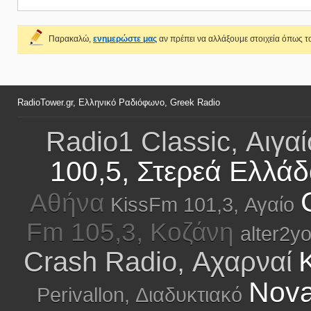
Παρακαλώ,
ενημερώστε μας
αν πρέπει να αλλάξουμε στοιχεία όπως το
RadioTower.gr, Ελληνικό Ραδιόφωνο, Greek Radio
Radio1 Classic, Αιγαί
100,5, Στερεά Ελλά
Αθήνα
KissFm 101,3, Αγαίο
Fm 105,3, Κοζάνη
alter2y
Crash Radio, Αχαρναί
Nova
Perivallon, Διαδυκτιακό