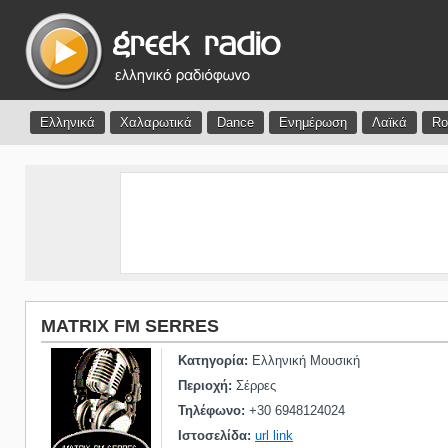
Ελληνικά
Χαλαρωτικά
Dance
Ενημέρωση
Λαϊκά
Ro
MATRIX FM SERRES
Κατηγορία:
Ελληνική Μουσική
Περιοχή:
Σέρρες
Τηλέφωνο:
+30 6948124024
Ιστοσελίδα:
url link