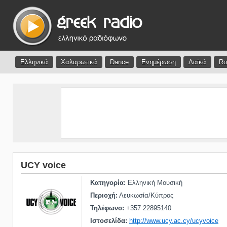
Ελληνικά
Χαλαρωτικά
Dance
Ενημέρωση
Λαϊκά
Ro
UCY voice
Κατηγορία:
Ελληνική Μουσική
Περιοχή:
Λευκωσία/Κύπρος
Τηλέφωνο:
+357 22895140
Ιστοσελίδα:
http://www.ucy.ac.cy/ucyvoice