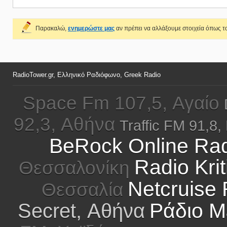
Παρακαλώ,
ενημερώστε μας
αν πρέπει να αλλάξουμε στοιχεία όπως το
RadioTower.gr, Ελληνικό Ραδιόφωνο, Greek Radio
Space Fm 107,5, Αγαίο
92,3, Αθήνα
Traffic FM 91,8,
BeRock Online Rad
Radio Krit
Θεσσαλονίκη
Netcruise 
Θεσσαλία
Ράδιο Μ
Secret, Αθήνα