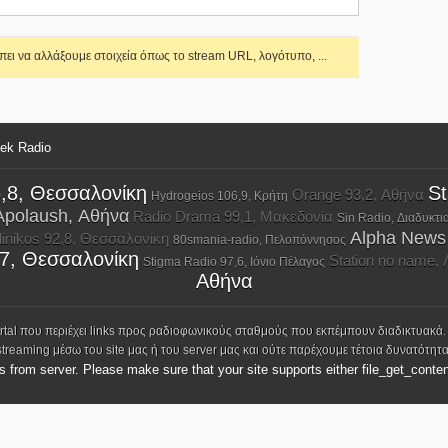
ει να αλλάξουμε στοιχεία όπως το stream URL, λογότυπο, ...
eek Radio
6,8, Θεσσαλονίκη
St
Orange 93,2, Αθήνα
Hydrogeios 106,9, Κρήτη
Apolaush, Αθήνα
Radio Drama 99,1, Μακεδονία
Sin Radio, Διαδυκτι
Alpha News 
linikos 92,8, Θεσσαλονίκη
80smania-radio, Πελοπόννησος
,7, Θεσσαλονίκη
Station no name,
Stigma Radio 97,6, Ιόνιο Πέλαγος
Αθήνα
ortal που περιέχει links προς ραδιοφωνικούς σταθμούς που εκπέμπουν διαδικτυακά.
streaming μέσω του site μας ή του server μας και ούτε παρέχουμε τέτοια δυνατότητα
ks from server. Please make sure that your site supports either file_get_conten