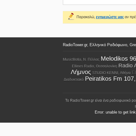
Παρακαλώ,
ενημερώστε μας
αν πρέπ
RadioTower.gr, Ελληνικό Ραδιόφωνο, Gr
Melodikos 9
Musicfilotia, Ν. Πέλλας
Radio 
Ellines Radio, Θεσσαλονίκη
Λήμνος
El
STUDIO KENNI, Αθήνα
Peiratikos Fm 107
Διαδυκτιακό
Το RadioTower.gr είναι ένα ραδιοφωνικό p
Error: unable to get lin