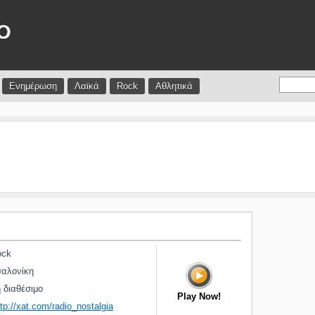
Ενημέρωση
Λαϊκά
Rock
Αθλητικά
ck
αλονίκη
διαθέσιμο
Play Now!
ttp://xat.com/radio_nostalgia