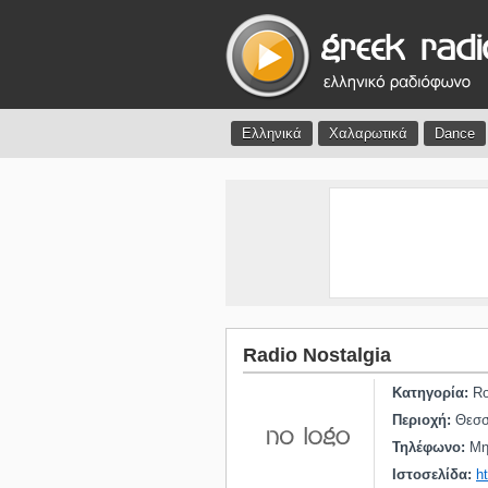
Ελληνικά
Χαλαρωτικά
Dance
Radio Nostalgia
Κατηγορία:
Ro
Περιοχή:
Θεσσ
Τηλέφωνο:
Μη 
Ιστοσελίδα:
h