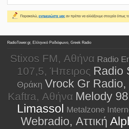
Παρακαλώ,
ενημερώστε μας
αν πρέπει να αλλάξουμε στοιχεία όπως το
RadioTower.gr, Ελληνικό Ραδιόφωνο, Greek Radio
Stixos FM, Αθήνα
Radio E
Radio 
107,5, Ήπειρος
Vrock Gr Radio,
Θράκη
Melody 98
Kaftra, Αθήνα
Limassol
Metalzone Intern
Alp
Webradio, Αττική