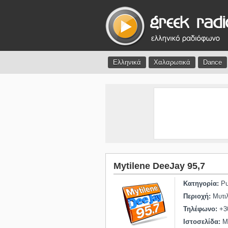
Ελληνικά
Χαλαρωτικά
Dance
Mytilene DeeJay 95,7
Κατηγορία:
Ρυ
Περιοχή:
Μυτι
Τηλέφωνο:
+3
Ιστοσελίδα:
Μη