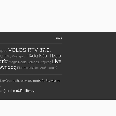
Links
VOLOS RTV 87.9,
προς
Ηλεία Νέα, Ηλεία
,1 F.M., Μαγνησία
ωτία
Live
Magic Radio Lemnos, Λήμνος
όννησος
Planetworks.fm, Διαδυκτιακό
 Κανένας ραδιοφωνικός σταθμός δεν γίνεται
.
ts() or the cURL library.