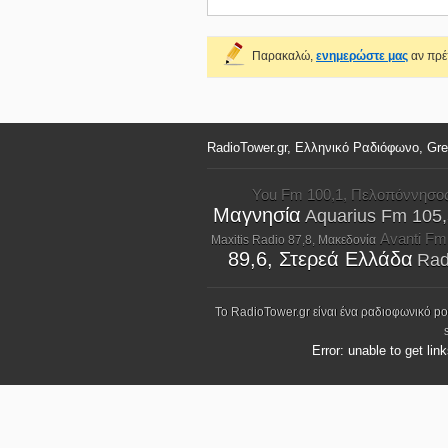
Παρακαλώ,
ενημερώστε μας
αν πρέπ
RadioTower.gr, Ελληνικό Ραδιόφωνο, Gr
You Fm 100,1, Πελοπόννησο
Μαγνησία
Aquarius Fm 105
Avanti Fm
Maxitis Radio 87,8, Μακεδονία
89,6, Στερεά Ελλάδα
Rad
Το RadioTower.gr είναι ένα ραδιοφωνικό p
Error: unable to get lin