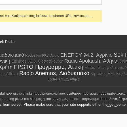
ει να αλλάξουμε στοιχεία όπως το stream URL, λογότυπο, ...
eek Radio
Sok 
Διαδυκτιακό
ENERGY 94,2, Αγρίνιο
Rodos Fm 90,7, Αγαίο
ονίκη
Radio Apolaush, Αθήνα
Ellinikos 92,8, Θεσσαλονίκη
Gala
ΠΡΩΤΟ Πρόγραμμα, Αττική
Κρήτη
Ράδιο Καραμέλα, Διαδ
Radio Anemos, Διαδυκτιακό
os, Αθήνα
Κίμωλος FM, Κυκλ
Ecclesia 91,2, Αθήνα
ortal που περιέχει links προς ραδιοφωνικούς σταθμούς που εκπέμπουν διαδικτυακά.
streaming μέσω του site μας ή του server μας και ούτε παρέχουμε τέτοια δυνατότητα
ks from server. Please make sure that your site supports either file_get_conten