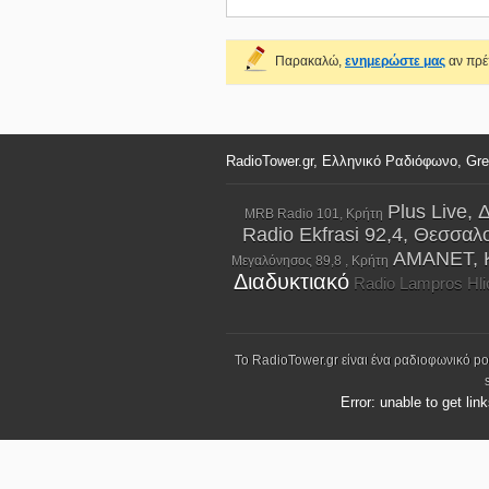
Παρακαλώ,
ενημερώστε μας
αν πρέπ
RadioTower.gr, Ελληνικό Ραδιόφωνο, Gr
Plus Live, 
MRB Radio 101, Κρήτη
Radio Ekfrasi 92,4, Θεσσαλ
AMANET, 
Μεγαλόνησος 89,8 , Κρήτη
Διαδυκτιακό
Radio Lampros Hli
Το RadioTower.gr είναι ένα ραδιοφωνικό p
Error: unable to get lin