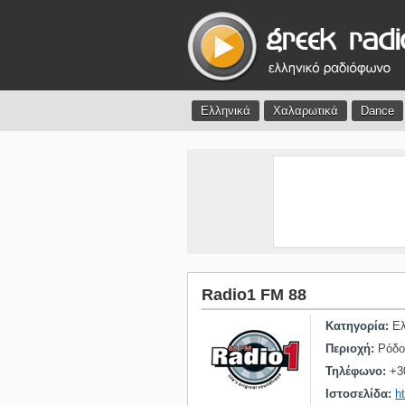
Ελληνικά
Χαλαρωτικά
Dance
Radio1 FM 88
Κατηγορία:
Ελ
Περιοχή:
Ρόδος
Τηλέφωνο:
+3
Ιστοσελίδα:
h