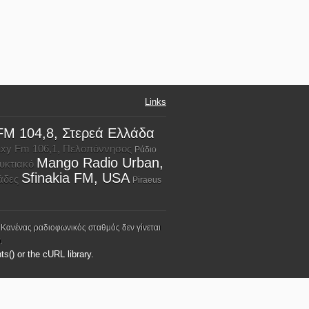
Links
FM 104,8, Στερεά Ελλάδα
xy Fm 106,1, Πελοπόννησος
Ράδιο
Mango Radio Urban,
υκτιακό
Sfinakia FM, USA
άδες
Piraeus
 Κανένας ραδιοφωνικός σταθμός δεν γίνεται
.
ts() or the cURL library.