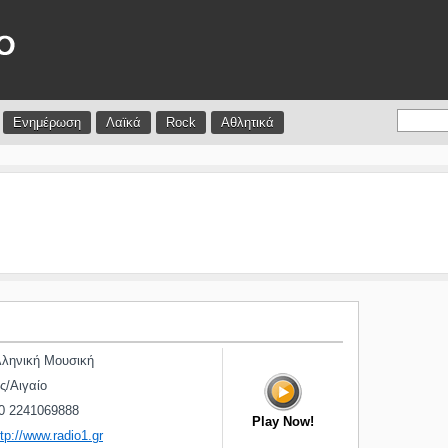
Ενημέρωση
Λαϊκά
Rock
Αθλητικά
ληνική Μουσική
/Αιγαίο
0 2241069888
Play Now!
ttp://www.radio1.gr