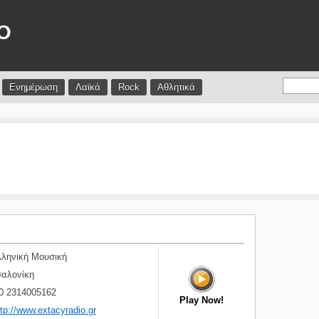
Ενημέρωση
Λαϊκά
Rock
Αθλητικά
ληνική Μουσική
αλονίκη
0 2314005162
Play Now!
ttp://www.extacyradio.gr