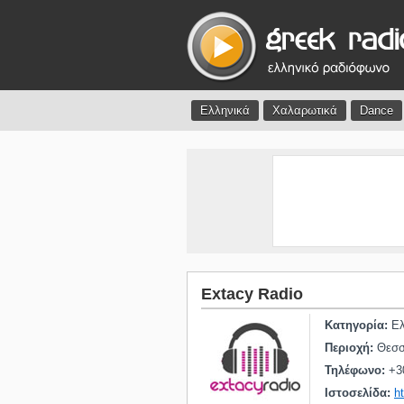
Ελληνικά
Χαλαρωτικά
Dance
Extacy Radio
Κατηγορία:
Ελ
Περιοχή:
Θεσσ
Τηλέφωνο:
+3
Ιστοσελίδα:
h