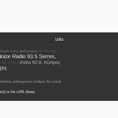
Links
plusdj radio,
Radio Sxesi, Διαδυκτιακό
oize Radio 93.5 Serres,
Astra 92,8, Κύπρος
 In, Αττική
ήτη
 Κανένας ραδιοφωνικός σταθμός δεν γίνεται
.
ts() or the cURL library.