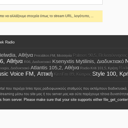
ει να αλλάξουμε στοιχεία όπως το stream URL, λογότυπο, ...
eek Radio
elwdia, Αθήνα
Palmos 90,5, Πελοπόννησος
Peiratikos FM, Μεσσηνία
,6, Αθήνα
N
Ksenyxtis Mytilinis, Διαδυκτιακό
R06, Διαδυκτιακό
Atlantis 105,2, Αθήνα
Radio
vagia, Διαδυκτιακό
Radio Kriti 101,5, Κρήτη
sic Voice FM, Αττική
Style 100, Κρ
KissFm 89, Κύπρος
ortal που περιέχει links προς ραδιοφωνικούς σταθμούς που εκπέμπουν διαδικτυακά.
streaming μέσω του site μας ή του server μας και ούτε παρέχουμε τέτοια δυνατότητα
ks from server. Please make sure that your site supports either file_get_conten