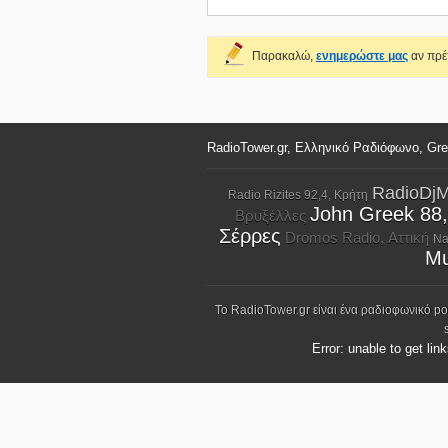
Παρακαλώ,
ενημερώστε μας
αν πρέπ
RadioTower.gr, Ελληνικό Ραδιόφωνο, Gr
RadioDjM
Radio Rizites 92,4, Κρήτη
John Greek 88
Βρυξέλλες
Σέρρες
Dromos Radio, Αττική
Na
Mu
Το RadioTower.gr είναι ένα ραδιοφωνικό p
Error: unable to get lin