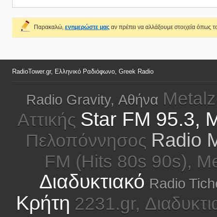
Παρακαλώ,
ενημερώστε μας
αν πρέπει να αλλάξουμε στοιχεία όπως το
RadioTower.gr, Ελληνικό Ραδιόφωνο, Greek Radio
Metalz
Radio Gravity, Αθήνα
Star FM 95.3, 
Αττικής
Radio M
Πελοπόννησος
FM (Hits 80s 90s), M
Διαδυκτιακό
Radio Tich
Κρήτη
2231.gr, Διαδυκτι