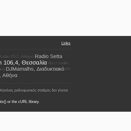
Links
Radio Setta
Radio 89,2, Αθήνα
 106,4, Θεσσαλία
dazz radio,
DJMamalhs, Διαδυκτιακό
ική
88
, Αθήνα
 Κανένας ραδιοφωνικός σταθμός δεν γίνεται
.
ts() or the cURL library.