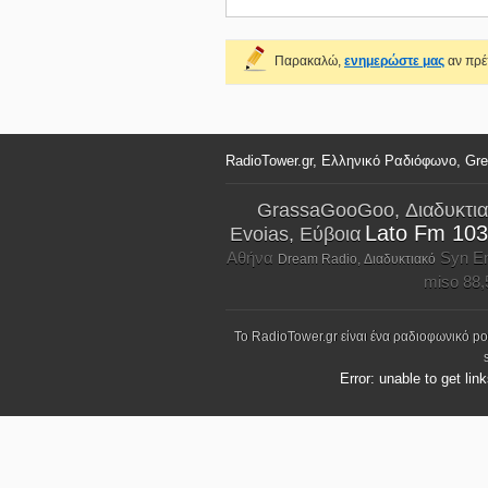
Παρακαλώ,
ενημερώστε μας
αν πρέπ
RadioTower.gr, Ελληνικό Ραδιόφωνο, Gr
GrassaGooGoo, Διαδυκτι
Lato Fm 103
Evoias, Εύβοια
Αθήνα
Syn E
Dream Radio, Διαδυκτιακό
miso 88,
Το RadioTower.gr είναι ένα ραδιοφωνικό p
Error: unable to get lin