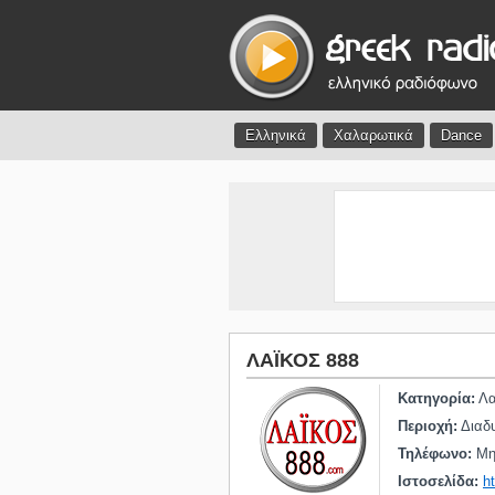
Ελληνικά
Χαλαρωτικά
Dance
ΛΑΪΚΟΣ 888
Κατηγορία:
Λα
Περιοχή:
Διαδυ
Τηλέφωνο:
Μη 
Ιστοσελίδα:
h