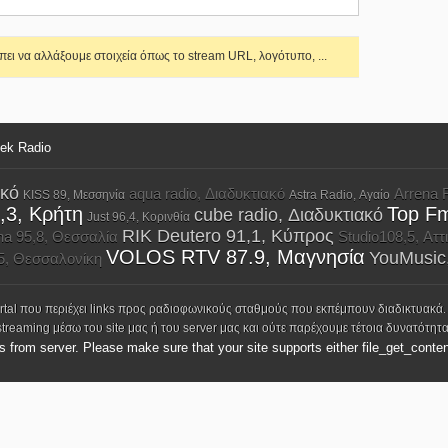
ει να αλλάξουμε στοιχεία όπως το stream URL, λογότυπο, ...
eek Radio
ακό
aqua radio, Διαδυκτιακό
Arrena 
KISS 89, Μεσσηνία
Astra Radio, Αγαίο
,3, Κρήτη
Top Fm
cube radio, Διαδυκτιακό
Just 96,4, Κορινθία
RIK Deutero 91,1, Κύπρος
na 95,8, Θεσσαλία
Studio108,5, Αττ
VOLOS RTV 87.9, Μαγνησία
YouMusic
5, Θεσσαλονίκη
ortal που περιέχει links προς ραδιοφωνικούς σταθμούς που εκπέμπουν διαδικτυακά.
streaming μέσω του site μας ή του server μας και ούτε παρέχουμε τέτοια δυνατότητα
ks from server. Please make sure that your site supports either file_get_conten