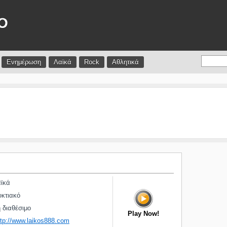
Ενημέρωση
Λαϊκά
Rock
Αθλητικά
ϊκά
κτιακό
διαθέσιμο
Play Now!
ttp://www.laikos888.com