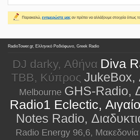
Παρακαλώ,
ενημερώστε μας
αν πρέπει να αλλάξουμε στοιχεία όπως το
RadioTower.gr, Ελληνικό Ραδιόφωνο, Greek Radio
Diva R
DJ darky, Αθήνα
JukeBox, 
TBB, Κύπρος
GHS-Radio, Δ
Melbourne
Radio1 Eclectic, Αιγαί
Notes Radio, Διαδυκτι
Radio Energy 96,6, Μακεδονία