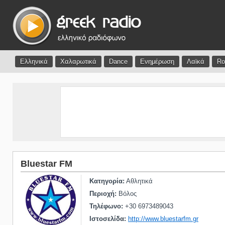
Ελληνικά
Χαλαρωτικά
Dance
Ενημέρωση
Λαϊκά
Ro
Bluestar FM
Κατηγορία:
Αθλητικά
Περιοχή:
Βόλος
Τηλέφωνο:
+30 6973489043
Ιστοσελίδα:
http://www.bluestarfm.gr