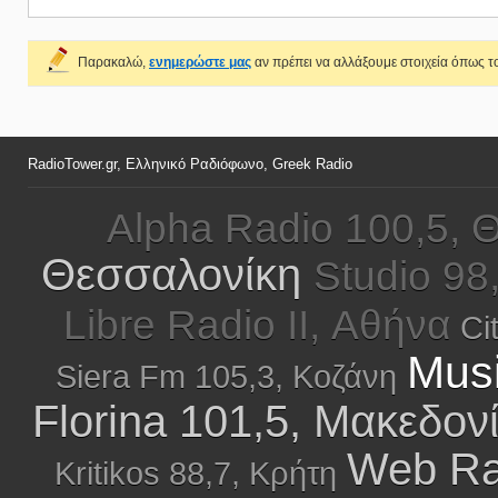
Παρακαλώ,
ενημερώστε μας
αν πρέπει να αλλάξουμε στοιχεία όπως το
RadioTower.gr, Ελληνικό Ραδιόφωνο, Greek Radio
Alpha Radio 100,5, 
Θεσσαλονίκη
Studio 98
Libre Radio II, Αθήνα
Ci
Musi
Siera Fm 105,3, Κοζάνη
Florina 101,5, Μακεδον
Web Ra
Kritikos 88,7, Κρήτη