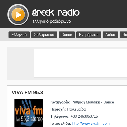
Ελληνικά
Χαλαρωτικά
Dance
Ενημέρωση
Λαϊκά
Ro
VIVA FM 95.3
Κατηγορία:
Ρυθμική Μουσική - Dance
Περιοχή:
Πτολεμαΐδα
Τηλέφωνο:
+30 2463053715
Ιστοσελίδα:
http://www.vivafm.com