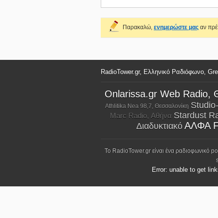
Παρακαλώ,
ενημερώστε μας
αν πρέπ
RadioTower.gr, Ελληνικό Ραδιόφωνο, Gr
Onlarissa.gr Web Radio, 
Studio
Athlitika Nea 98,7, Θεσσαλονίκη
Stardust R
Marc Radio, Αθήνα
ΑΛΦΑ F
Διαδυκτιακό
Το RadioTower.gr είναι ένα ραδιοφωνικό p
Error: unable to get lin