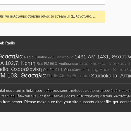
ει να αλλάξουμε στοιχεία όπως το stream URL, λογότυπο, ...
eek Radio
Θεσσαλία
1431 AM 1431, Θεσσαλ
Radio Galatini 92,6, Μακεδονία
-A 102,7, Κρήτη
Eros Radio 93, Μακεδονία
Red FM 96,3, Διαδυκτιακό
adio, Θεσσαλονίκη
Tuning Radio, Θεσσαλο
Ola Fm 91,4, Θεσσαλονίκη
M 103, Θεσσαλία
Studiokapa, Αττι
Radio Air, Διαδυκτιακό
ortal που περιέχει links προς ραδιοφωνικούς σταθμούς που εκπέμπουν διαδικτυακά.
streaming μέσω του site μας ή του server μας και ούτε παρέχουμε τέτοια δυνατότητα
ks from server. Please make sure that your site supports either file_get_conten