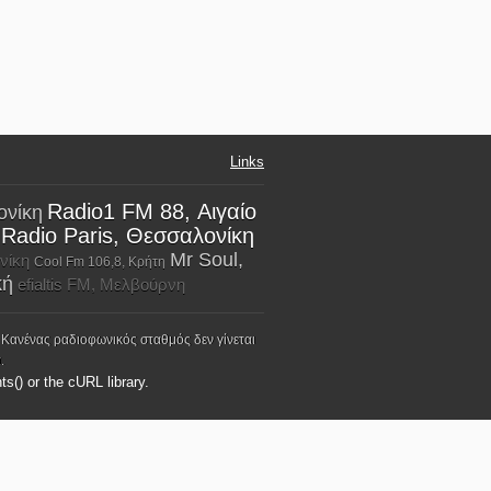
Links
Radio1 FM 88, Αιγαίο
ονίκη
Radio Paris, Θεσσαλονίκη
Mr Soul,
νίκη
Cool Fm 106,8, Κρήτη
κή
efialtis FM, Μελβούρνη
 Κανένας ραδιοφωνικός σταθμός δεν γίνεται
.
ts() or the cURL library.