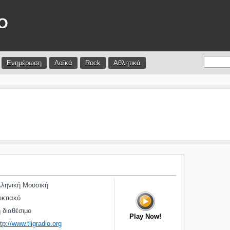
Ενημέρωση
Λαϊκά
Rock
Αθλητικά
ληνική Μουσική
κτιακό
διαθέσιμο
Play Now!
tp://www.tligradio.org