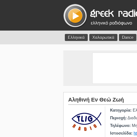
Ελληνικά
Χαλαρωτικά
Dance
Αληθινή Εν Θεώ Ζωή
Κατηγορία:
Ελ
Περιοχή:
Διαδυ
Τηλέφωνο:
Μη 
Ιστοσελίδα:
ht