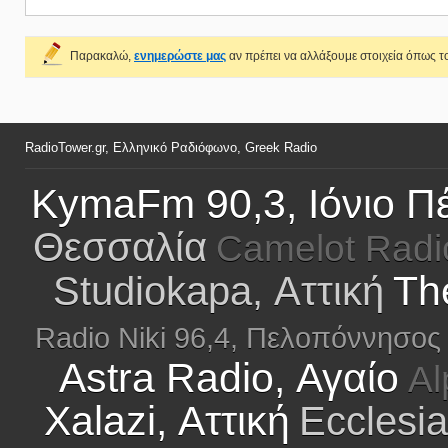
Παρακαλώ,
ενημερώστε μας
αν πρέπει να αλλάξουμε στοιχεία όπως το
RadioTower.gr, Ελληνικό Ραδιόφωνο, Greek Radio
KymaFm 90,3, Ιόνιο Π
Θεσσαλία
Camelot Radi
Th
Studiokapa, Αττική
Radio Niki 96,4, Πελοπόννησος
Astra Radio, Αγαίο
Al
Xalazi, Αττική
Ecclesi