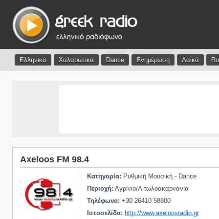
Ελληνικά
Χαλαρωτικά
Dance
Ενημέρωση
Λαϊκά
Ro
Axeloos FM 98.4
Κατηγορία:
Ρυθμική Μουσική - Dance
Περιοχή:
Αγρίνιο/Αιτωλοακαρνανία
Τηλέφωνο:
+30 26410 58800
Ιστοσελίδα:
http://www.axeloosradio.gr