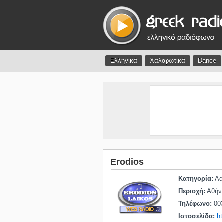
Ελληνικά
Χαλαρωτικά
Dance
Erodios
Κατηγορία:
Λα
Περιοχή:
Αθήν
Τηλέφωνο:
00
Ιστοσελίδα:
h