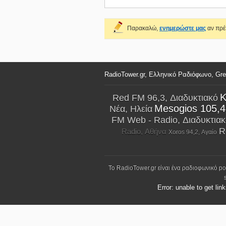
Παρακαλώ,
ενημερώστε μας
αν πρέπ
RadioTower.gr, Ελληνικό Ραδιόφωνο, Gr
K
Red FM 96,3, Διαδυκτιακό
Mesogios 105,4
Νέα, Ηλεία
FM Web - Radio, Διαδυκτιακ
R
Radio, Αθήνα
Xoros 94,2, Αγαίο
Το RadioTower.gr είναι ένα ραδιοφωνικό p
Error: unable to get lin