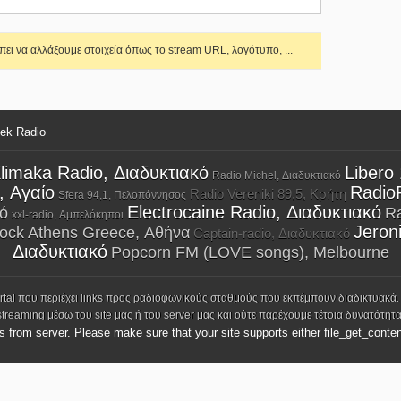
ει να αλλάξουμε στοιχεία όπως το stream URL, λογότυπο, ...
eek Radio
limaka Radio, Διαδυκτιακό
Libero
Radio Michel, Διαδυκτιακό
, Αγαίο
Radio
Radio Vereniki 89,5, Κρήτη
Sfera 94,1, Πελοπόννησος
Electrocaine Radio, Διαδυκτιακό
ό
Ra
xxl-radio, Αμπελόκηποι
Jeron
ock Athens Greece, Αθήνα
Captain-radio, Διαδυκτιακό
Διαδυκτιακό
Popcorn FM (LOVE songs), Melbourne
ortal που περιέχει links προς ραδιοφωνικούς σταθμούς που εκπέμπουν διαδικτυακά.
streaming μέσω του site μας ή του server μας και ούτε παρέχουμε τέτοια δυνατότητα
ks from server. Please make sure that your site supports either file_get_conten