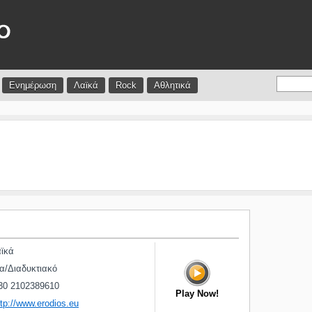
Ενημέρωση
Λαϊκά
Rock
Αθλητικά
ϊκά
α/Διαδυκτιακό
30 2102389610
Play Now!
ttp://www.erodios.eu