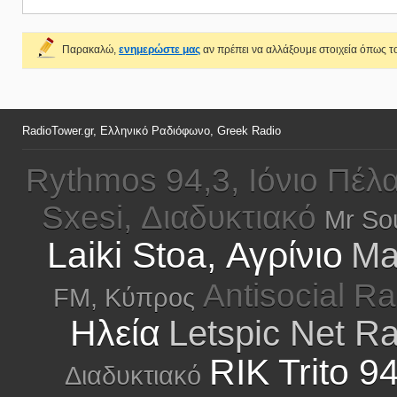
Παρακαλώ,
ενημερώστε μας
αν πρέπει να αλλάξουμε στοιχεία όπως το
RadioTower.gr, Ελληνικό Ραδιόφωνο, Greek Radio
Rythmos 94,3, Ιόνιο Πέλ
Sxesi, Διαδυκτιακό
Mr Sou
Laiki Stoa, Αγρίνιο
Ma
Antisocial Ra
FM, Κύπρος
Ηλεία
Letspic Net R
RIK Trito 9
Διαδυκτιακό