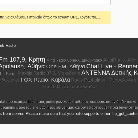
ει να αλλάξουμε στοιχεία όπως το stream URL, λογότυπο, ...
eek Radio
Fm 107,9, Κρήτη
AlaniRadio, Αθή
Mind Radio Conn-X, Διαδυκτιακό
Apolaush, Αθήνα
Chat Live - Renne
One FM, Αθήνα
ΑΝΤΕΝΝΑ Δυτικής Κ
Maxitis Radio 87,8, Μακεδονία
4,7, Κρήτη
FOX Radio, Καβάλα
ιαδυκτιακό
Radio Pashalidou, Θεσσαλονίκη
Fm 100,5, Στερεά Ελλάδα
ortal που περιέχει links προς ραδιοφωνικούς σταθμούς που εκπέμπουν διαδικτυακά.
streaming μέσω του site μας ή του server μας και ούτε παρέχουμε τέτοια δυνατότητα
ks from server. Please make sure that your site supports either file_get_conten