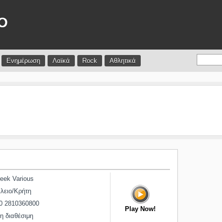
Ενημέρωση
Λαϊκά
Rock
Αθλητικά
eek Various
λειο/Κρήτη
0 2810360800
Play Now!
 διαθέσιμη