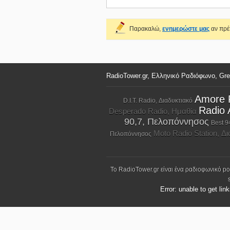
Παρακαλώ,
ενημερώστε μας
αν πρέπ
RadioTower.gr, Ελληνικό Ραδιόφωνο, Gr
Amore 
D.I.T. Radio, Διαδυκτιακό
Radio 
Desperado Radio, Ημαθία
90,7, Πελοπόννησος
Best 9
Moto Radio Station, Δ
Πελοπόννησος
Το RadioTower.gr είναι ένα ραδιοφωνικό p
Error: unable to get lin