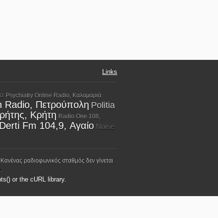
Links
να
Psychiatry Online Radio, Καλαμαριά
n Radio, Πετρούπολη
Politia
ρήτης, Κρήτη
Radio One 108,
Derti Fm 104,9, Αγαίο
Noise
 Κανένας ραδιοφωνικός σταθμός δεν γίνεται
.
ts() or the cURL library.