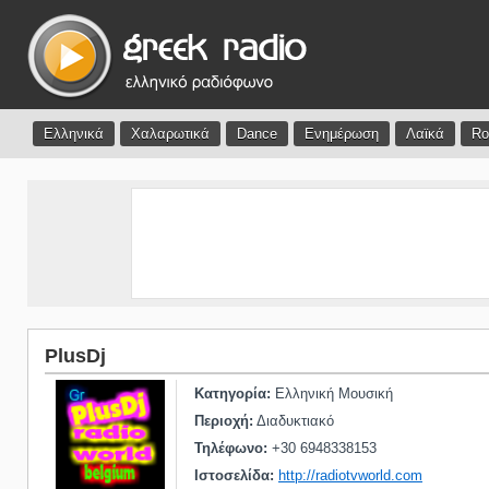
Ελληνικά
Χαλαρωτικά
Dance
Ενημέρωση
Λαϊκά
Ro
PlusDj
Κατηγορία:
Ελληνική Μουσική
Περιοχή:
Διαδυκτιακό
Τηλέφωνο:
+30 6948338153
Ιστοσελίδα:
http://radiotvworld.com