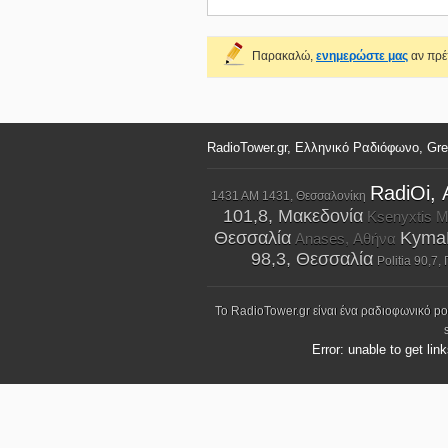
Παρακαλώ,
ενημερώστε μας
αν πρέπ
RadioTower.gr, Ελληνικό Ραδιόφωνο, Gr
RadiOi,
1431 AM 1431, Θεσσαλονίκη
101,8, Μακεδονία
Ksenyxtis My
Θεσσαλία
KymaF
Anases, Αθήνα
98,3, Θεσσαλία
Politia 90,7
Το RadioTower.gr είναι ένα ραδιοφωνικό p
Error: unable to get lin