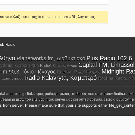
ει να αλλάξουμε στοιχεία όπως το stream URL, λογότυπο, ...
eek Radio
 Αθήνα
Plus Radio 102,6
Planetworks.fm, Διαδυκτιακό
Capital FM, Limassol
tilinis, Διαδυκτιακό
Radio1 Classic, Αιγαίο
Midnight Ra
m 90,3, Ιόνιο Πέλαγος
Energy 93,4, Ήπειρος
Radio Kalavryta, Καματερό
Rockha Radio, Αθ
, Πελοπόννησος
ortal που περιέχει links προς ραδιοφωνικούς σταθμούς που εκπέμπουν διαδικτυακά.
streaming μέσω του site μας ή του server μας και ούτε παρέχουμε τέτοια δυνατότητα
ks from server. Please make sure that your site supports either file_get_conten