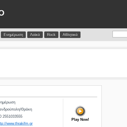
Ενημέρωση
Λαϊκά
Rock
Αθλητικά
ημέρωση
ανδρούπολη/Θράκη
0 2551033555
Play Now!
ttp://www.thrakifm.gr