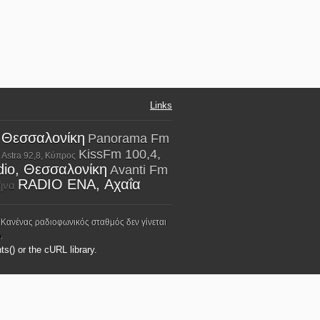
Links
, Θεσσαλονίκη
Panorama Fm
KissFm 100,4,
Astra 92,8, Κύπρος
dio, Θεσσαλονίκη
Avanti Fm
RADIO ENA, Αχαΐα
ήνα
 Κανένας ραδιοφωνικός σταθμός δεν γίνεται
.
ts() or the cURL library.