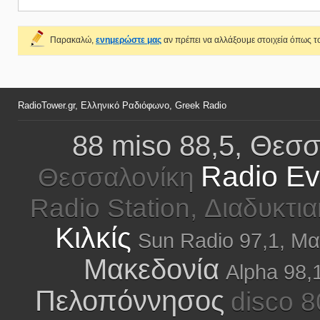
Παρακαλώ,
ενημερώστε μας
αν πρέπει να αλλάξουμε στοιχεία όπως το
RadioTower.gr, Ελληνικό Ραδιόφωνο, Greek Radio
88 miso 88,5, Θεσ
Radio E
Θεσσαλονίκη
Radio Station, Διαδυκτι
Κιλκίς
Sun Radio 97,1, Μα
Μακεδονία
Alpha 98,
Πελοπόννησος
disco 8