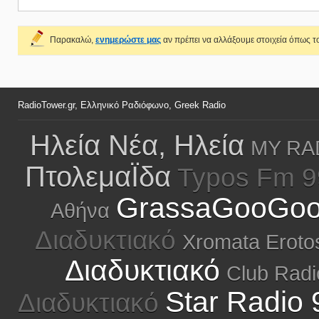
Παρακαλώ,
ενημερώστε μας
αν πρέπει να αλλάξουμε στοιχεία όπως το
RadioTower.gr, Ελληνικό Ραδιόφωνο, Greek Radio
Ηλεία Νέα, Ηλεία
MY RAD
ΠτολεμαΪδα
Typos Fm 9
GrassaGooGoo,
Αθήνα
Διαδυκτιακό
Xromata Eroto
Διαδυκτιακό
Club Radi
Star Radio 
Διαδυκτιακό