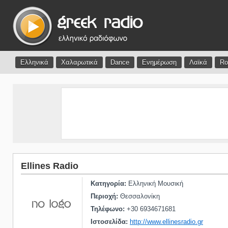
Ελληνικά
Χαλαρωτικά
Dance
Ενημέρωση
Λαϊκά
Ro
Ellines Radio
Κατηγορία:
Ελληνική Μουσική
Περιοχή:
Θεσσαλονίκη
Τηλέφωνο:
+30 6934671681
Ιστοσελίδα:
http://www.ellinesradio.gr