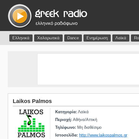
Ελληνικά
Χαλαρωτικά
Dance
Ενημέρωση
Λαϊκά
Ro
Laikos Palmos
Κατηγορία:
Λαϊκά
Περιοχή:
Αθήνα/Αττική
Τηλέφωνο:
Μη διαθέσιμο
Ιστοσελίδα:
http://www.laikospalmos.gr