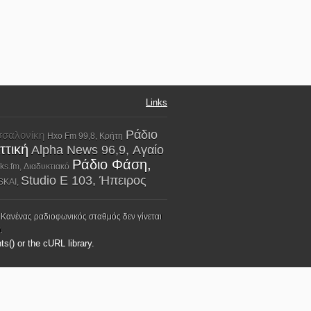
Links
Ράδιο
εσσαλονίκη
Hxo Fm 99,8, Κρήτη
ττική
Alpha News 96,9, Αγαίο
Ράδιο Φάση,
ks.fm, Διαδυκτιακό
Studio E 103, Ήπειρος
SKAI,
 Κανένας ραδιοφωνικός σταθμός δεν γίνεται
.
ts() or the cURL library.