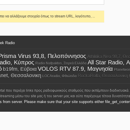
ει να αλλάξουμε στοιχεία όπως το stream URL, λογότυπο, ...
eek Radio
Prisma Virus 93,8, Πελοπόννησος
Athlitika Nea 98,7, Θ
Radio, Κύπρος
All Star Radio, Α
Radio Nafpaktos, Στερεά Ελλάδα
ό
VOLOS RTV 87.9, Μαγνησία
b19fm, Εύβοια
Planetwor
anet, Θεσσαλονικη
RockaRolla, Θεσσαλονίκη
LOCAradio, Φθιώτιδα
ortal που περιέχει links προς ραδιοφωνικούς σταθμούς που εκπέμπουν διαδικτυακά.
streaming μέσω του site μας ή του server μας και ούτε παρέχουμε τέτοια δυνατότητα
ks from server. Please make sure that your site supports either file_get_conten