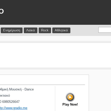
Ενημέρωση
Λαϊκά
Rock
Αθλητικά
θμική Μουσική - Dance
κτιακό
0 6980526647
Play Now!
ttp://www.gradio.me