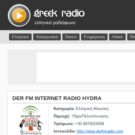
Ελληνικά
Χαλαρωτικά
Dance
Ενημέρωση
Λαϊκά
Ro
DER FM INTERNET RADIO HYDRA
Κατηγορία:
Ελληνική Μουσική
Περιοχή:
Ύδρα/Πελοπόννησος
Τηλέφωνο:
+30 6975915508
Ιστοσελίδα:
http://www.derfmradio.com