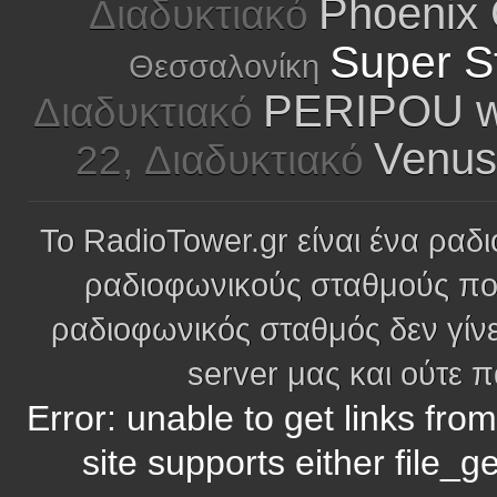
Phoenix 
Διαδυκτιακό
Super St
Θεσσαλονίκη
PERIPOU we
Διαδυκτιακό
Venus
22, Διαδυκτιακό
Το RadioTower.gr είναι ένα ραδι
ραδιοφωνικούς σταθμούς πο
ραδιοφωνικός σταθμός δεν γίνε
server μας και ούτε 
Error: unable to get links fro
site supports either file_g