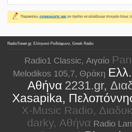
Παρακαλώ,
ενημερώστε μας
αν πρέπει να αλλάξουμε στοιχεία όπως το
RadioTower.gr, Ελληνικό Ραδιόφωνο, Greek Radio
Pan
Radio1 Classic, Αιγαίο
Ελλ
Melodikos 105,7, Θράκη
Αθήνα
2231.gr, Δια
Xasapika, Πελοπόννη
X-Music Radio, Διαδυκ
darky, Αθήνα
Radio Lam