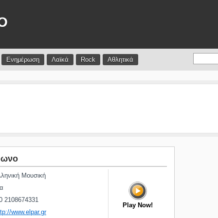
Ενημέρωση
Λαϊκά
Rock
Αθλητικά
φωνο
ληνική Μουσική
α
0 2108674331
Play Now!
ttp://www.elpar.gr