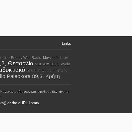
Links
τιακό
Blue
Energy Web Radio, Μαγνησία
2,2, Θεσσαλία
MuzikFm 101,1, Αγαίο
αδυκτιακό
StarFm 93,7, Κύπρος
io Paleoxora 89,3, Κρήτη
 Κανένας ραδιοφωνικός σταθμός δεν γίνεται
.
ts() or the cURL library.