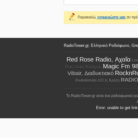
Παρακαλώ,
ενημερώστε μας
αν πρέπ
RadioTower.gr, Ελληνικό Ραδιόφωνο, Gr
Red Rose Radio, Αχαΐα
Lov
Magic Fm 98
Raccoon, Κύπρος
RocknRo
Vibair, Διαδυκτιακό
RADIO
Radiokimata 102,6, Κρήτη
Το RadioTower.gr είναι ένα ραδιοφωνικό p
Error: unable to get lin