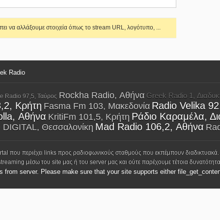
ει να αλλάξουμε στοιχεία όπως το stream URL, λογότυπο, ...
eek Radio
Rockha Radio, Αθήνα
Greek Radio 1, Διαδυκ
e Radio 97,5, Ταύρος
,2, Κρήτη
Radio Velika 9
Fasma Fm 103, Μακεδονία
lla, Αθήνα
Ράδιο Καραμέλα, Δι
KritiFm 101,5, Κρήτη
Mad Radio 106,2, Αθήνα
 DIGITAL, Θεσσαλονίκη
Rad
ortal που περιέχει links προς ραδιοφωνικούς σταθμούς που εκπέμπουν διαδικτυακά.
streaming μέσω του site μας ή του server μας και ούτε παρέχουμε τέτοια δυνατότητα
ks from server. Please make sure that your site supports either file_get_conten