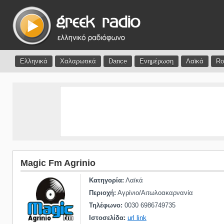
Ελληνικά
Χαλαρωτικά
Dance
Ενημέρωση
Λαϊκά
Ro
Magic Fm Agrinio
Κατηγορία:
Λαϊκά
Περιοχή:
Αγρίνιο/Αιτωλοακαρνανία
Τηλέφωνο:
0030 6986749735
Ιστοσελίδα:
url link