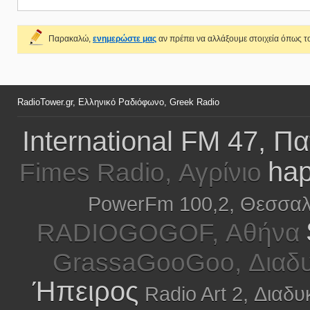
Παρακαλώ,
ενημερώστε μας
αν πρέπει να αλλάξουμε στοιχεία όπως το
RadioTower.gr, Ελληνικό Ραδιόφωνο, Greek Radio
International FM 47, Π
hap
Fimes Radio, Αγρίνιο
PowerFm 100,2, Θεσσαλ
RADIOGOGOF, Αθήνα
GrassaGooGoo, Διαδυ
Ήπειρος
Radio Art 2, Διαδυ