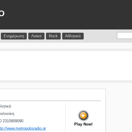
Ενημέρωση
Λαϊκά
Rock
Αθλητικά
λητικά
αλονίκη
0 2310909090
Play Now!
ttp://www.metropolisradio.gr