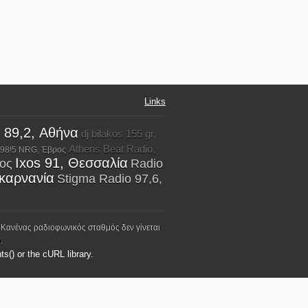
Links
 89,2, Αθήνα
dj bilakos 155 gr,
Athens Beat Radio,
98!5 NRG, Έβρος
Ixos 91, Θεσσαλία
ρος
Radio
ακαρνανία
Stigma Radio 97,6,
 Κανένας ραδιοφωνικός σταθμός δεν γίνεται
.
ts() or the cURL library.