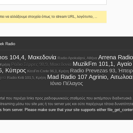
ει να αλλάξουμε στοιχεία όπως το stream URL, λογότυπο, ...
eek Radio
os 104,4, Μακεδονία
Arrena Radio
Radio Apokalipsi, Αθήνα
MuzikFm 101,1, Αγαίο
Ράδιο Σέρρες 98,9, Μακεδονία
 Κρήτη
6, Κύπρος
Radio Prevezas 93, Ήπει
KissFm Crete 96,1, Κρήτη
Mad Radio 107 Agrinio, Αιτωλο
ήνα
Radio Kriti 101,5, Κρήτη
Ιόνιο Πέλαγος
ortal που περιέχει links προς ραδιοφωνικούς σταθμούς που εκπέμπουν διαδικτυακά.
streaming μέσω του site μας ή του server μας και ούτε παρέχουμε τέτοια δυνατότητα
ks from server. Please make sure that your site supports either file_get_conten