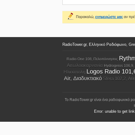
Παρακαλώ,
ενημερώστε μας
αν πρέπ
RadioTower.gr, Ελληνικό Ραδιόφωνο, Gr
Rythm
Radio One 108, Πελοπόννησος
Αιτωλοακαρνανία
Hydrogeios 106,9,
Logos Radio 101,
Ηλιούπολη
Air, Διαδυκτιακό
Sfera 102,2, Αθ
Το RadioTower.gr είναι ένα ραδιοφωνικό p
Error: unable to get lin