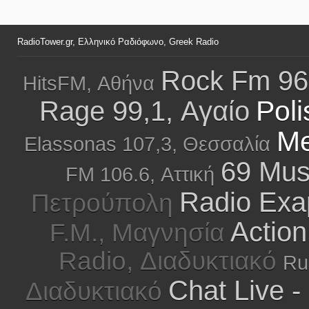
RadioTower.gr, Ελληνικό Ραδιόφωνο, Greek Radio
Rock Fm 96
HitsFM, Αθήνα
Pol
Rage 99,1, Αγαίο
Me
Elassonas 107,3, Θεσσαλία
69 Mus
FM 106.6, Αττική
Radio Exap
Πετρούπολη
Action
F.M., Μαγνησία
Radio, Διαδυκτιακό
Ru
Chat Live 
Διαδυκτιακό