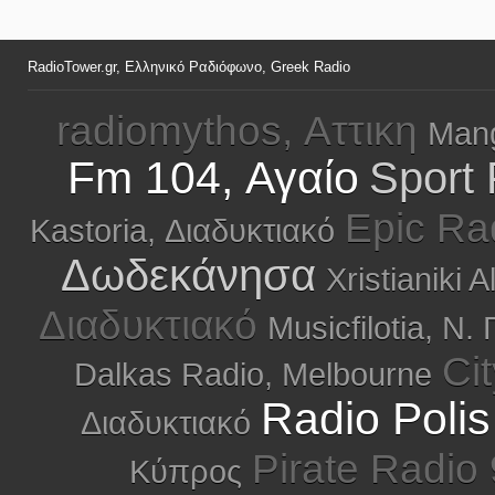
RadioTower.gr, Ελληνικό Ραδιόφωνο, Greek Radio
radiomythos, Αττικη
Mang
Fm 104, Αγαίο
Sport
Epic Ra
Kastoria, Διαδυκτιακό
Δωδεκάνησα
Xristianiki 
Διαδυκτιακό
Musicfilotia, Ν.
Ci
Dalkas Radio, Melbourne
Radio Poli
Διαδυκτιακό
Pirate Radio 
Κύπρος