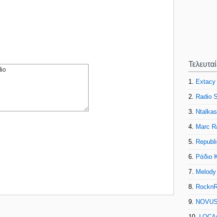
Τελευτα
1.
Extacy
2.
Radio S
3.
Ntalkas
4.
Marc R
5.
Republi
6.
Ράδιο 
7.
Melody
8.
RocknR
9.
NOVUS
10.
LOCAr